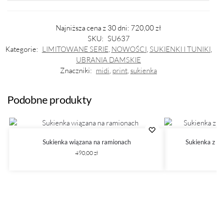
Najniższa cena z 30 dni:
720,00
zł
SKU:
SU637
Kategorie:
LIMITOWANE SERIE
,
NOWOŚCI
,
SUKIENKI I TUNIKI
,
UBRANIA DAMSKIE
Znaczniki:
midi
,
print
,
sukienka
Podobne produkty
Sukienka wiązana na ramionach
Sukienka z
490,00
zł