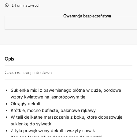
14 dni na zwrot!
Gwarancja bezpieczeństwa
Opis
Czas realizacji i dostawa
Sukienka midi z bawełnianego płótna w duże, bordowe
wzory kwiatowe na jasnoróżowym tle
Okrągły dekolt
Krótkie, mocno bufiaste, balonowe rękawy
W talii delikatne marszczenie z boku, które dopasowuje
sukienkę do sylwetki
Z tyłu powiększony dekolt i wszyty suwak