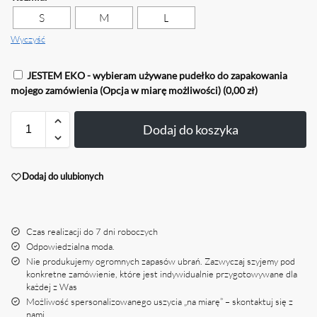
S
M
L
Wyczyść
JESTEM EKO - wybieram używane pudełko do zapakowania
mojego zamówienia (Opcja w miarę możliwości)
(0,00 zł)
Dodaj do koszyka
Dodaj do ulubionych
Czas realizacji do 7 dni roboczych
Odpowiedzialna moda.
Nie produkujemy ogromnych zapasów ubrań. Zazwyczaj szyjemy pod
konkretne zamówienie, które jest indywidualnie przygotowywane dla
każdej z Was
Możliwość spersonalizowanego uszycia „na miarę” – skontaktuj się z
nami