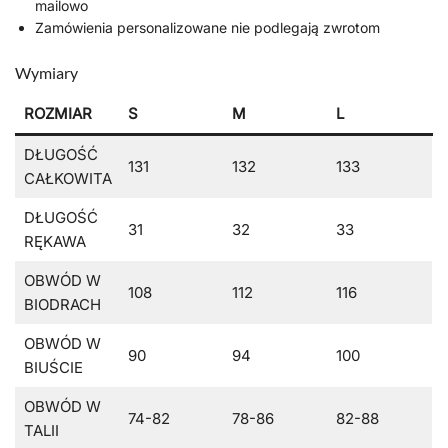
mailowo
Zamówienia personalizowane nie podlegają zwrotom
Wymiary
ROZMIAR
S
M
L
DŁUGOŚĆ
131
132
133
CAŁKOWITA
DŁUGOŚĆ
31
32
33
RĘKAWA
OBWÓD W
108
112
116
BIODRACH
OBWÓD W
90
94
100
BIUŚCIE
OBWÓD W
74-82
78-86
82-88
TALII