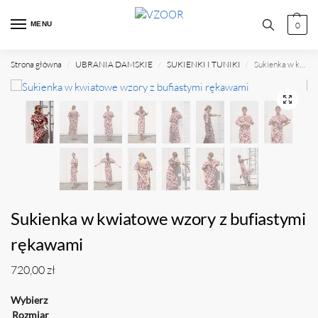
MENU
0
Strona główna
UBRANIA DAMSKIE
SUKIENKI I TUNIKI
Sukienka w kwiatowe wzory z bufiastymi rękawami
/
/
/
Sukienka w kwiatowe wzory z bufiastymi
rękawami
720,00
zł
Rozmiar