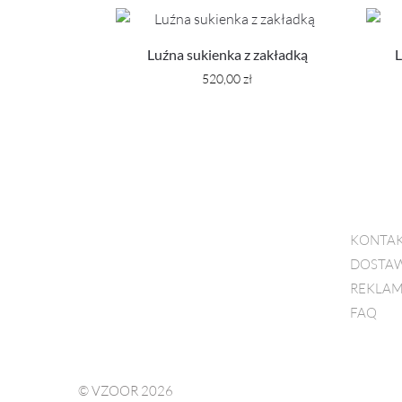
Luźna sukienka z zakładką
520,00
zł
KONTA
DOSTAW
REKLAM
FAQ
© VZOOR 2026