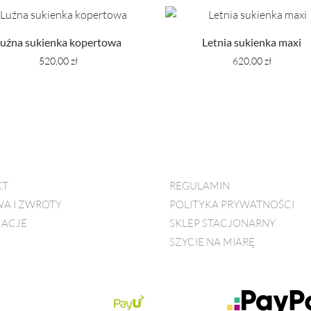
Luźna sukienka kopertowa
Letnia sukienka maxi
520,00
zł
620,00
zł
KT
REGULAMIN
A I ZWROTY
POLITYKA PRYWATNOŚCI
ACJE
SKLEP STACJONARNY
SZYCIE NA MIARĘ