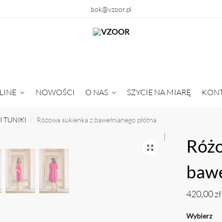
bok@vzoor.pl
LINE
NOWOŚCI
O NAS
SZYCIE NA MIARĘ
KON
I TUNIKI
Różowa sukienka z bawełnianego płótna
/
Różo
bawe
420,00
zł