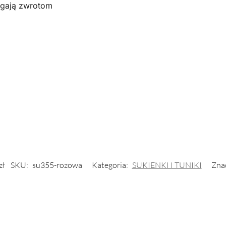
egają zwrotom
zł
SKU:
su355-rozowa
Kategoria:
SUKIENKI I TUNIKI
Znac