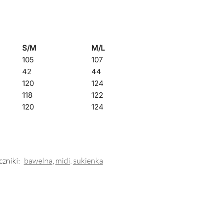
S/M
M/L
105
107
42
44
120
124
118
122
120
124
zniki:
bawelna
,
midi
,
sukienka