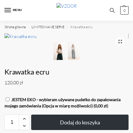
MENU
0
Strona główna
LIMITOWANE SERIE
Krawatka ecru
/
/
Krawatka ecru
120,00
zł
JESTEM EKO - wybieram używane pudełko do zapakowania
mojego zamówienia (Opcja w miarę możliwości)
(0,00 zł)
Dodaj do koszyka