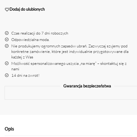
Dodaj do ulubionych
Czas realizacji do 7 dni roboczych
Odpowiedzialna moda.
Nie produkujemy ogromnych zapasów ubrań. Zazwyczaj szyjemy pod
konkretne zamówienie, które jest indywidualnie przygotowywane dla
każdej z Was
Możliwość spersonalizowanego uszycia „na miarę” – skontaktuj się z
nami
14 dni na zwrot!
Gwarancja bezpieczeństwa
Opis