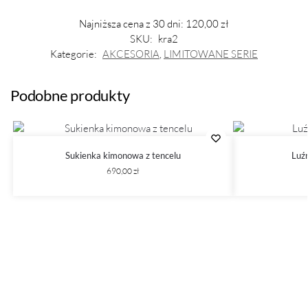
Najniższa cena z 30 dni:
120,00
zł
SKU:
kra2
Kategorie:
AKCESORIA
,
LIMITOWANE SERIE
Podobne produkty
Sukienka kimonowa z tencelu
Luź
690,00
zł