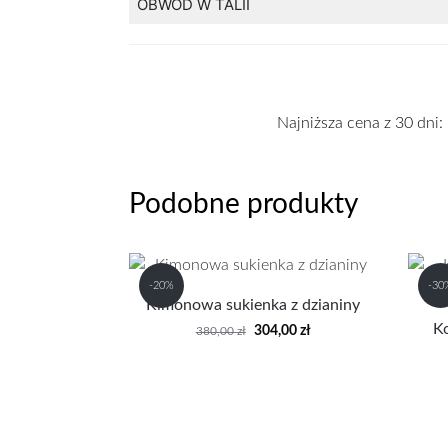
OBWÓD W TALII
Najniższa cena z 30 dni:
Podobne produkty
-20%
-30
Kimonowa sukienka z dzianiny
K
304,00
zł
380,00
zł