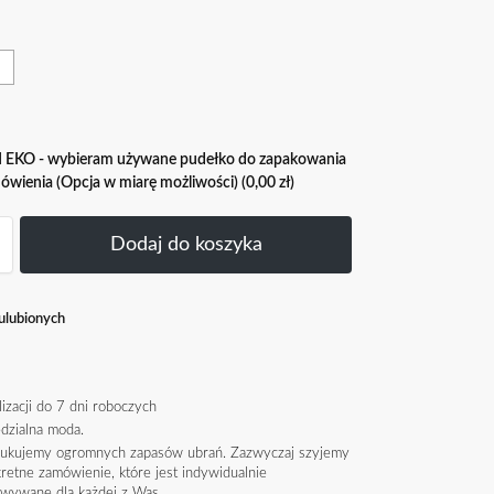
EKO - wybieram używane pudełko do zapakowania
ówienia (Opcja w miarę możliwości)
(0,00 zł)
Dodaj do koszyka
ulubionych
lizacji do 7 dni roboczych
dzialna moda.
dukujemy ogromnych zapasów ubrań. Zazwyczaj szyjemy
retne zamówienie, które jest indywidualnie
owywane dla każdej z Was