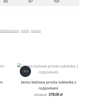
92
97
101
kombinezon
,
mini
,
rayon
-30%
im
Jasno beżowa prosta sukienka z
rozporkami
378,00
zł
540,00
zł