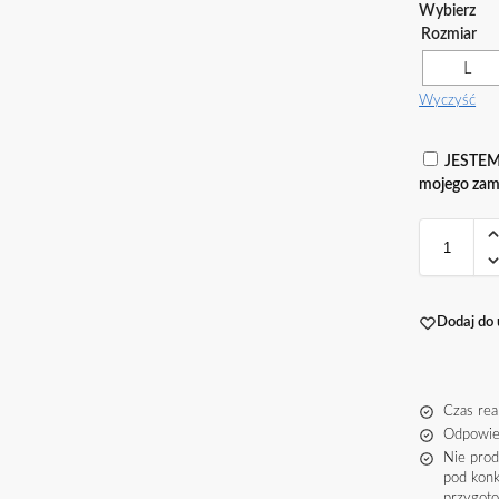
Rozmiar
L
Wyczyść
JESTEM 
mojego zam
Dodaj do 
Czas rea
Odpowie
Nie pro
pod konk
przygot