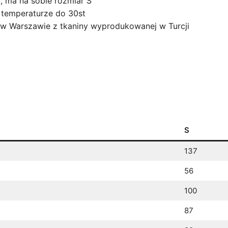
, ma na sobie rozmiar S
w temperaturze do 30st
w Warszawie z tkaniny wyprodukowanej w Turcji
S
137
56
100
87