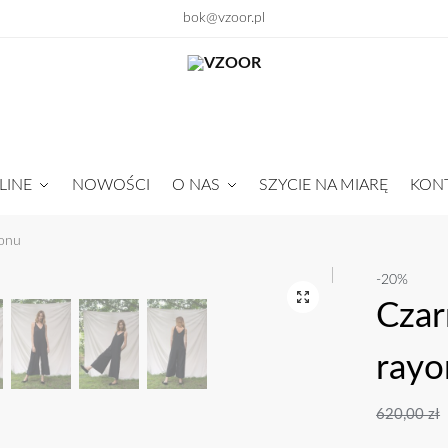
bok@vzoor.pl
LINE
NOWOŚCI
O NAS
SZYCIE NA MIARĘ
KON
yonu
-20%
Czar
ray
620,00
zł