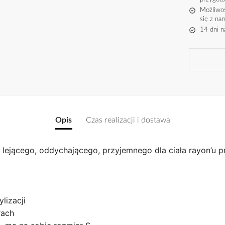
Możliwoś
się z na
14 dni n
Opis
Czas realizacji i dostawa
 lejącego, oddychającego, przyjemnego dla ciała rayon’u 
lizacji
rach