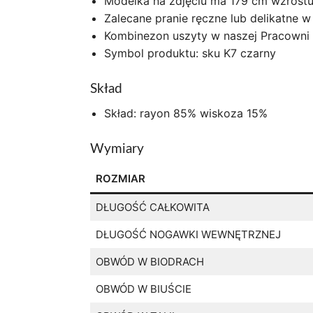
Modelka na zdjęciu ma 179 cm wzrostu
Zalecane pranie ręczne lub delikatne 
Kombinezon uszyty w naszej Pracowni 
Symbol produktu: sku K7 czarny
Skład
Skład: rayon 85% wiskoza 15%
Wymiary
ROZMIAR
DŁUGOŚĆ CAŁKOWITA
DŁUGOŚĆ NOGAWKI WEWNĘTRZNEJ
OBWÓD W BIODRACH
OBWÓD W BIUŚCIE