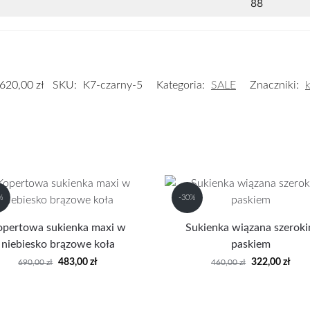
88
620,00
zł
SKU:
K7-czarny-5
Kategoria:
SALE
Znaczniki:
%
-30%
opertowa sukienka maxi w
Sukienka wiązana szerok
niebiesko brązowe koła
paskiem
483,00
zł
322,00
zł
690,00
zł
460,00
zł