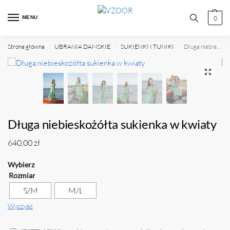
MENU
0
Strona główna
UBRANIA DAMSKIE
SUKIENKI I TUNIKI
Długa niebieskożółta sukienka w kwiaty
/
/
/
Długa niebieskożółta sukienka w kwiaty
640,00
zł
Rozmiar
S/M
M/L
Wyczyść