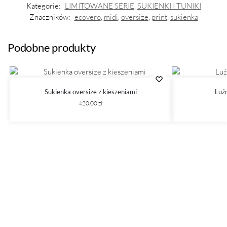
Kategorie:
LIMITOWANE SERIE
,
SUKIENKI I TUNIKI
Znaczników:
ecovero
,
midi
,
oversize
,
print
,
sukienka
Podobne produkty
Sukienka oversize z kieszeniami
Luź
420,00
zł