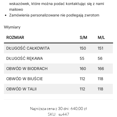
wskazówek, które można podać kontaktując się z nami
mailowo
Zamówienia personalizowane nie podlegają zwrotom
Wymiary
ROZMIAR
S/M
M/L
DŁUGOŚĆ CAŁKOWITA
150
151
DŁUGOŚĆ RĘKAWA
55
56
OBWÓD W BIODRACH
160
166
OBWÓD W BIUŚCIE
112
118
OBWÓD W TALII
112
118
Najniższa cena z 30 dni:
640,00
zł
SKU:
su447