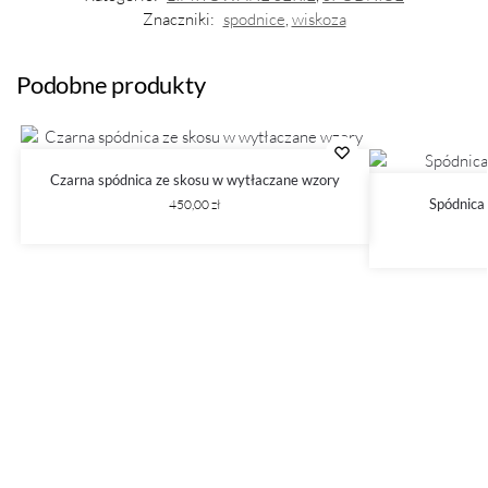
Znaczniki:
spodnice
,
wiskoza
Podobne produkty
Czarna spódnica ze skosu w wytłaczane wzory
Spódnica
450,00
zł