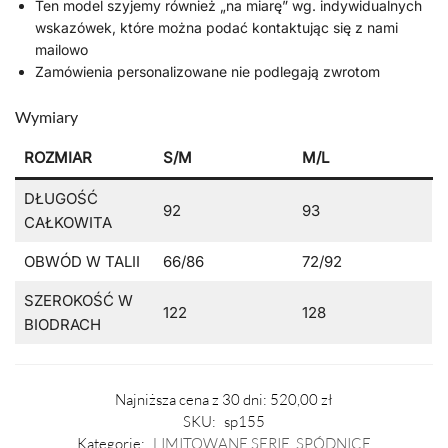
Ten model szyjemy również „na miarę” wg. indywidualnych
wskazówek, które można podać kontaktując się z nami
mailowo
Zamówienia personalizowane nie podlegają zwrotom
Wymiary
ROZMIAR
S/M
M/L
DŁUGOŚĆ
92
93
CAŁKOWITA
OBWÓD W TALII
66/86
72/92
SZEROKOŚĆ W
122
128
BIODRACH
Najniższa cena z 30 dni:
520,00
zł
SKU:
sp155
Kategorie:
LIMITOWANE SERIE
,
SPÓDNICE