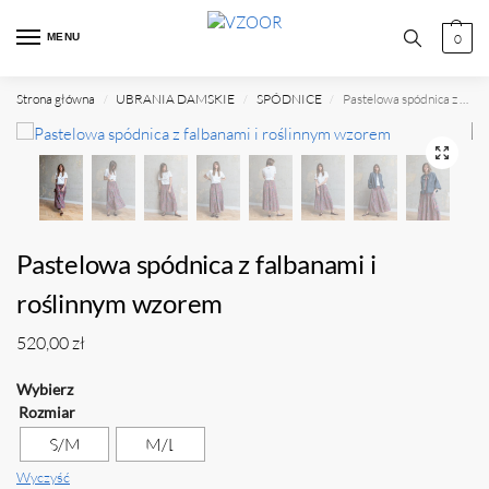
MENU
0
Strona główna
UBRANIA DAMSKIE
SPÓDNICE
Pastelowa spódnica z falbanami i roślinnym wzorem
/
/
/
Pastelowa spódnica z falbanami i
roślinnym wzorem
520,00
zł
Rozmiar
S/M
M/L
Wyczyść