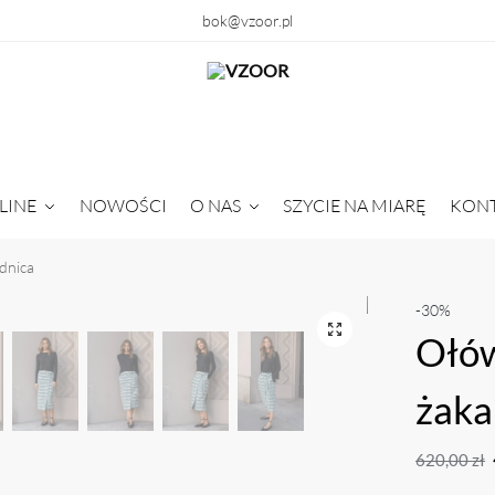
bok@vzoor.pl
LINE
NOWOŚCI
O NAS
SZYCIE NA MIARĘ
KON
dnica
-30%
Ołó
żaka
620,00
zł