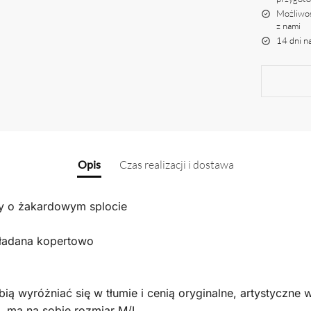
Możliwoś
z nami
14 dni n
Opis
Czas realizacji i dostawa
ny o żakardowym splocie
kładana kopertowo
bią wyróżniać się w tłumie i cenią oryginalne, artystyczne
, ma na sobie rozmiar M/L