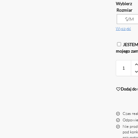
Rozmiar
S/M
Wyczyść
JESTEM 
mojego zam
Dodaj do 
Czas real
Odpowie
Nie prod
pod konk
przygoto