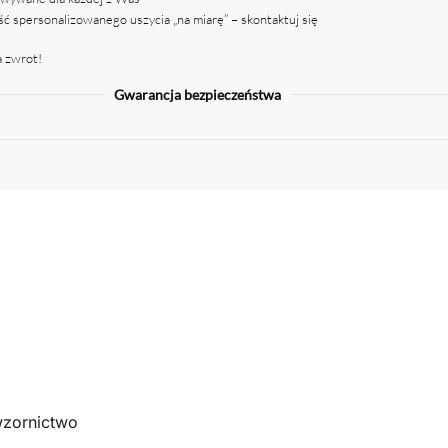
ć spersonalizowanego uszycia „na miarę” – skontaktuj się
a zwrot!
Gwarancja bezpieczeństwa
 wzornictwo