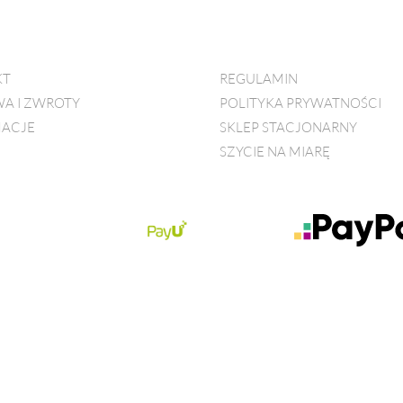
KT
REGULAMIN
A I ZWROTY
POLITYKA PRYWATNOŚCI
ACJE
SKLEP STACJONARNY
SZYCIE NA MIARĘ