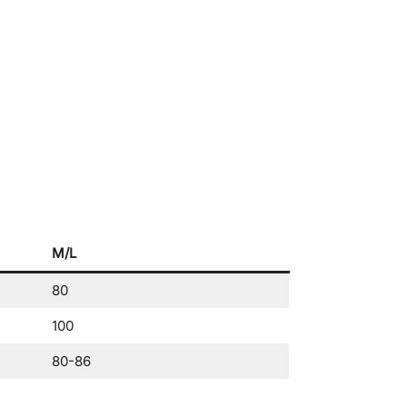
M/L
80
100
80-86