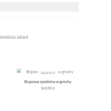
spódnica
,
żakard
SOLD OUT
Brązowa spódnica w grochy
560,00
zł