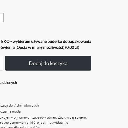
EKO - wybieram używane pudełko do zapakowania
ówienia (Opcja w miarę możliwości)
(0,00 zł)
Dodaj do koszyka
ulubionych
izacji do 7 dni roboczych
dzialna moda.
ukujemy ogromnych zapasów ubrań. Zazwyczaj szyjemy
retne zamówienie, które jest indywidualnie
wywane dla każdej z Was