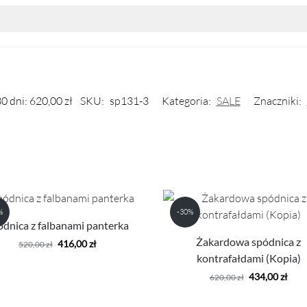
30 dni:
620,00
zł
SKU:
sp131-3
Kategoria:
SALE
Znaczniki:
%
-30%
ódnica z falbanami panterka
Żakardowa spódnica z
416,00
zł
520,00
zł
kontrafałdami (Kopia)
434,00
zł
620,00
zł