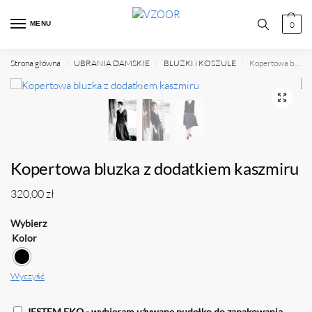
MENU
0
Strona główna
UBRANIA DAMSKIE
BLUZKI i KOSZULE
Kopertowa bluzka z dodatkiem kaszmiru
/
/
/
Kopertowa bluzka z dodatkiem kaszmiru
320,00
zł
Kolor
Wyczyść
JESTEM EKO - wybieram używane pudełko do zapakowania