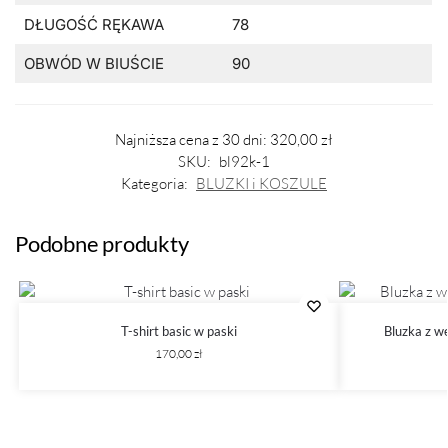
DŁUGOŚĆ RĘKAWA
78
OBWÓD W BIUŚCIE
90
Najniższa cena z 30 dni:
320,00
zł
SKU:
bl92k-1
Kategoria:
BLUZKI i KOSZULE
Podobne produkty
T-shirt basic w paski
Bluzka z w
170,00
zł