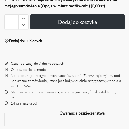
mojego zamówienia (Opcja w miarę możliwości)
(0,00 zł)
Dodaj do koszyka
Dodaj do ulubionych
Czas realizacji do 7 dni roboczych
Odpowiedzialna moda.
Nie produkujemy ogromnych zapasów ubrań. Zazwyczaj szyjemy pod
konkretne zamówienie, które jest indywidualnie przygotowywane dla
każdej z Was
Możliwość spersonalizowanego uszycia „na miarę” – skontaktuj się z
nami
14 dni na zwrot!
Gwarancja bezpieczeństwa