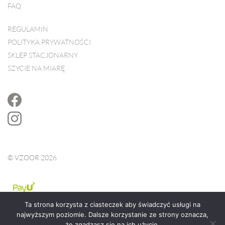
FAQ
REGULAMIN
POLITYKA PRYWATNOŚCI
SKLEP STACJONARNY
SZYCIE NA MIARĘ
© VZOOR 2026
Ta strona korzysta z ciasteczek aby świadczyć usługi na
najwyższym poziomie. Dalsze korzystanie ze strony oznacza,
że zgadzasz się na ich użycie.